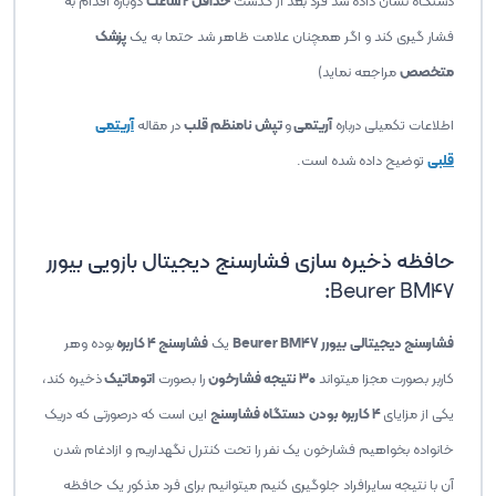
دستگاه نشان داده شد فرد بعد از گذشت
حداقل 2 ساعت
دوباره اقدام به
فشار گیری کند و اگر همچنان علامت ظاهر شد حتما به یک
پزشک
متخصص
مراجعه نماید)
اطلاعات تکمیلی درباره
آریتمی
و
تپش نامنظم قلب
در مقاله
آریتمی
قلبی
توضیح داده شده است.
حافظه ذخیره سازی فشارسنج دیجیتال بازویی بیورر
:
Beurer BM47
فشارسنج دیجیتالی
بیورر Beurer BM47
یک
فشارسنج 4 کاربره
بوده وهر
کاربر بصورت مجزا میتواند
30 نتیجه فشارخون
را بصورت
اتوماتیک
ذخیره کند،
یکی از مزایای
4 کاربره بودن
دستگاه فشارسنج
این است که درصورتی که دریک
خانواده بخواهیم فشارخون یک نفر را تحت کنترل نگهداریم و ازادغام شدن
آن با نتیجه سایرافراد جلوگیری کنیم میتوانیم برای فرد مذکور یک حافظه