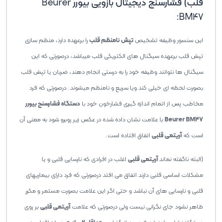
قلب) فشارسنج دیجیتال بازویی بیورر
Beurer
:
BM47
این سنسور وظیفه تشخیص
تپش نامنظم قلب
را برعهده دارد، منظم سازی
تپش قلب برعهده سیگنال های الکتریکی قلب میباشد، درصورتی که این
سیگنال ها نتوانند وظیفه خود را به درستی انجام دهند، ضربان یا تپش قلب
بصورت لحظه ای خیلی کند ویا سریع و نامنظم میشوند. درصورتی که فرد
مخاطب پس از اتمام اندازه گیری فشارخون خود با
دستگاه فشارسنج بیورر
Beurer BM47
با علامت نشان داده شده در عکس زیر روبرو شود به معنی آن
است که
آریتمی قلبی
اتفاق افتاده است.
(البته ناگفته نماند
آریتمی قلبی
اغلب در افرادی که نارسایی قلبی و یا
مشکلات اساسی قلبی دارند اتفاق می افتد درصورتی که فرد دارای بیماریهای
قلبی و نارسایی های آن نباشد و حتی اگر این علامت بصورت مستمر و مکرر
ظاهر نشود جای نگرانی نیست ولی درصورتی که علامت
آریتمی قلبی
بر روی