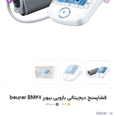
فشارسنج دیجیتالی بازویی بیورر beurer BM47
0
0 دیدگاه
(0)
برند:
beurer