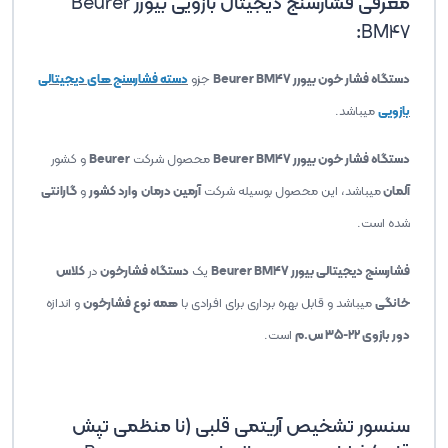
معرفی فشارسنج دیجیتال بازویی بیورر
Beurer
:
BM47
دستگاه فشار خون بیورر Beurer BM47
جزو
دسته فشارسنج های دیجیتالی
بازویی
میباشد.
دستگاه فشار خون بیورر Beurer BM47
محصول شرکت
Beurer
و کشور
آلمان
میباشد، این محصول بوسیله شرکت
آرمین درمان
وارد کشور
و
گارانتی
شده است.
فشارسنج دیجیتالی بیورر Beurer BM47
یک
دستگاه فشارخون
در
کلاس
خانگی
میباشد و قابل بهره برداری برای افرادی با
همه نوع فشارخون
و اندازه
دور بازوی 22-35 س.م
است.
سنسور تشخیص آریتمی قلبی (نا منظمی تپش