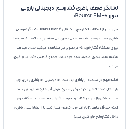
نشانگر ضعف باطری فشارسنج دیجیتالی بازویی
بیورر
Beurer BM47
:
یکی دیگر از امکانات
فشارسنج دیجیتالی
Beurer BM47
نشانگر تعویض
باطری
است، درصورت ضعیف شدن باطری این هشدار را با علامت ظاهر شده
برروی
دستگاه فشار خون
که در تصویر زیر مشاهده میکنید نشان میدهد،
ناگفته نماند باطری ضعیف شده خود باعث خطا و کاهش دقت اندازه گیری
میشود.
(
نکته مهم
در استفاده از
باطری
این است که درصورتی که
باطری
را برای اولین
بار داخل دستگاه قرار دادید دیگر به هیچ عنوان آنرا خارج ننمایید زیرا باعث
میشود
باطری
از جریان افتاده و بصورت ناگهانی ضعیف شود و
نکته دوم
اینکه
حداقل ماهی 2 بار
اقدام به گرفتن فشار کنید تا از دشارژ شدن
باطری
داخل
فشارسنج
جلو گیری کنید)