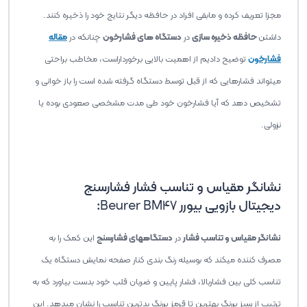
مجزا تعریف کرده و مابقی افراد در حافظه دیگر نتایج خود را ذخیره کنند.
داشتن
حافظه ذخیره سازی
در
دستگاه های فشارخون
چنانکه در
مقاله
فشارخون
توضیح دادیم از اهمیت بالایی برخورداراست، مخاطب براحتی
میتواند فشارهایی که از قبل توسط دستگاه گرفته شده است را باز خوانی و
تشخیص دهد که آیا فشارخون خود طی مدت مشخصی صعودی بوده یا
نزولی.
نشانگر مقیاس و تناسب فشار فشارسنج
دیجیتال بازویی بیورر
Beurer BM47
:
نشانگر مقیاس و تناسب فشار
در
دستگاههای فشارسنج
این کمک را به
مصرف کننده میکند که بوسیله رنگ بندی کنار صفحه نمایش دستگاه یک
تناسب کلی بین فشاربالا، فشار پایین و ضربان قلب خود بدست بیاورد که به
ترتیب از سبز پررنگ بهترین تا قرمز پررنگ بدترین تناسب را نشان میدهد. این