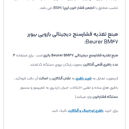
تناسب مطابق با
انجمن فشار خون اروپا
(
ESH
) می باشد.
مبنع تغذیه فشارسنج دیجیتالی بازویی بیورر
:
Beurer BM47
منبع تغذیه فشارسنج دیجیتالی
Beurer BM47 باتری
است. برای استفاده
4
عدد باطری قلمی آلکالاین
بصورت رایگان برروی دستگاه گذاشتند.
(درصورت تمایل به
خرید باطری
به
نشان آلکالاین
و
اصالت
آن دقت فرمائید،
باطری های ساده و تقلبی اختلالات جبران ناپذیری به کمپرسور و سنسور
دستگاه فشارخون
وارد میکنند)
برای خرید
باطری اورجینال و آلکالاین
کلیک کنید.