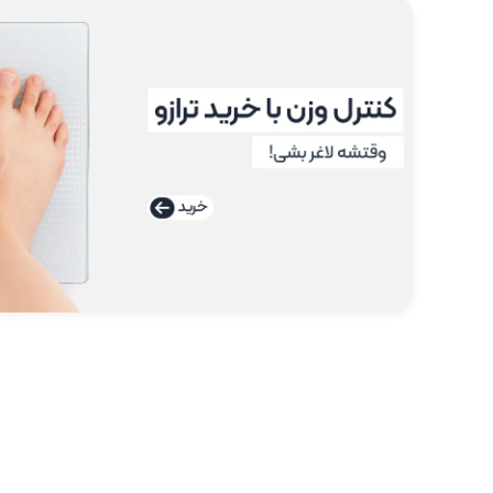
ماساژور
سر و گردن
تب سنج و دماسنج
فشارسنج