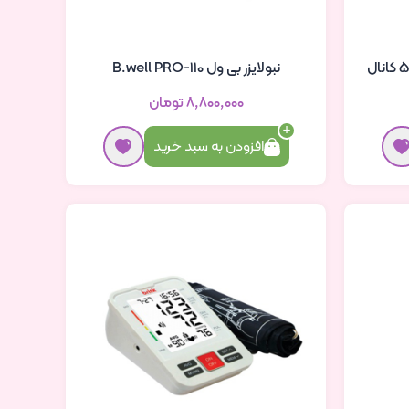
دستگاه فیزیوتراپی توتال تنس 5 کانال
نبولایزر بی ول B.well PRO-110
۸٬۸۰۰٬۰۰۰ تومان
افزودن به سبد خرید