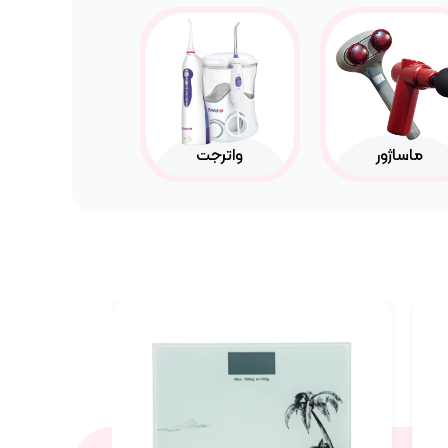
ماساژور
واترجت