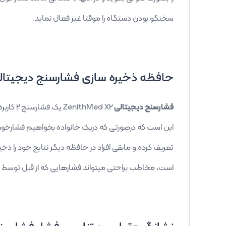
سخنگو بودن دستگاه را موقتا غیر فعال نماید.
حافظه ذخیره سازی فشارسنج دیجیتال
فشارسنج دیجیتالی
ZenithMed X2
یک فشارسنج 2 کاربره بوده و هر کابر بصورت مجزا میتواند
این است که درصورتی که دریک خانواده بخواهیم فشارخون یک
تعریف کرده و مابقی افراد در حافظه دیگر نتایج خود را 
است، مخاطب براحتی میتواند فشارهایی که از قبل توسط