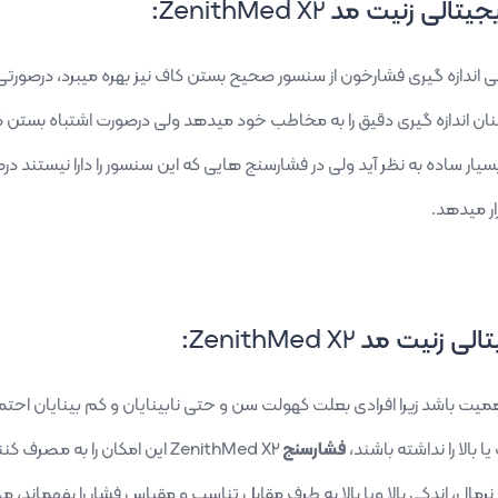
یتالی زنیت مد
ZenithMed X2
:
ی اندازه گیری فشارخون از سنسور صحیح بستن کاف نیز بهره میبرد، درصو
 اندازه گیری دقیق را به مخاطب خود میدهد ولی درصورت اشتباه بستن کا
بسیار ساده به نظر آید ولی در فشارسنج هایی که این سنسور را دارا نیستن
رار میدهد.
الی زنیت مد
ZenithMed X2
:
 باشد زیرا افرادی بعلت کهولت سن و حتی نابینایان و کم بینایان احتمالا
الا را نداشته باشند،
فشارسنج
ZenithMed X2
این امکان را به مصرف کن
ن نرمال، اندکی بالا ویا بالا به طرف مقابل تناسب و مقیاس فشار را بفهما