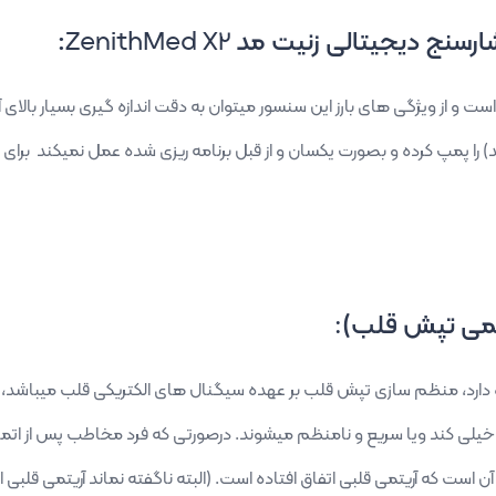
ارسنج دیجیتالی زنیت مد
ZenithMed X2
:
ست و از ویژگی های بارز این سنسور میتوان به دقت اندازه گیری بسیار بالای آ
 را پمپ کرده و بصورت یکسان و از قبل برنامه ریزی شده عمل نمیکند برا
ظمی تپش قلب)
:
رد، منظم سازی تپش قلب بر عهده سیگنال های الکتریکی قلب میباشد، درص
یلی کند ویا سریع و نامنظم میشوند. درصورتی که فرد مخاطب پس از اتمام
 است که آریتمی قلبی اتفاق افتاده است. (البته ناگفته نماند آریتمی قلبی 