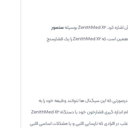
ن اشاره کرد.
ZenithMed X2
بوسیله
سنسور
ی همین است که
ZenithMed X2
را یک فشارسنج
ورتی که این سیگنال ها نتوانند وظیفه خود را به
 اندازه گیری فشارخون خود با دستگاه
ZenithMed X2
اغلب در افرادی که نارسایی قلبی و یا مشکلات اساسی قلبی