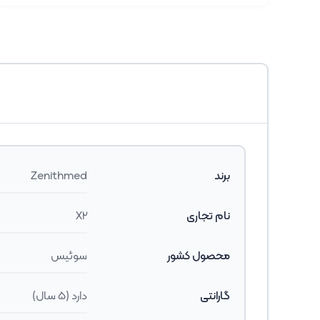
برند
Zenithmed
نام تجاری
X2
محصول کشور
سوئیس
گارانتی
دارد (5 سال)