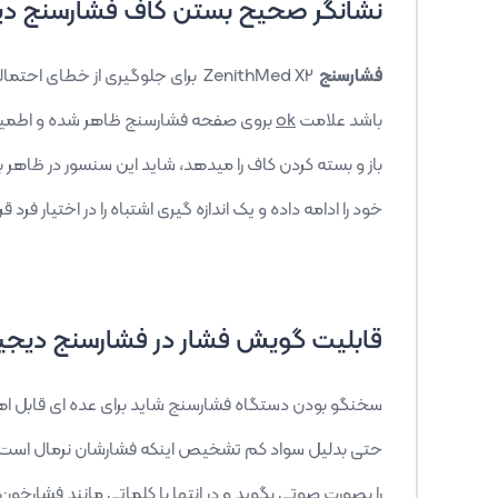
نشانگر صحیح بستن کاف فشارسنج دیج
فشارسنج
ZenithMed X2
برای جلوگیری از خطای احتمال
باشد علامت
ok
بروی صفحه فشارسنج ظاهر شده و اطمینان
باز و بسته کردن کاف را میدهد، شاید این سنسور در ظاهر 
خود را ادامه داده و یک اندازه گیری اشتباه را در اختیار فرد ق
قابلیت گویش فشار در فشارسنج دیجیت
سخنگو بودن دستگاه فشارسنج شاید برای عده ای قابل اهمیت
حتی بدلیل سواد کم تشخیص اینکه فشارشان نرمال است یا ب
را بصورت صوتی بگوید و در انتها با کلماتی مانند فشارخو