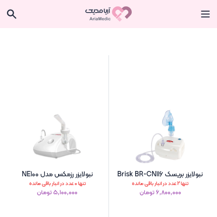
نبولایزر بریسک Brisk BR-CN116
نبولایزر رزمکس مدل NE100
تنها 2 عدد در انبار باقی مانده
تنها 0 عدد در انبار باقی مانده
۶٬۸۰۰٬۰۰۰ تومان
۵٬۱۰۰٬۰۰۰ تومان