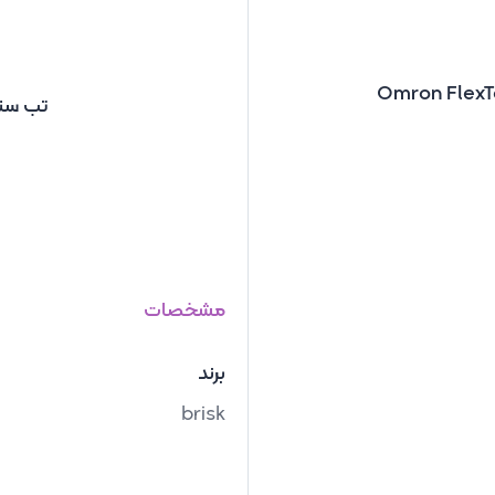
تب سنج 
مشخصات
برند
brisk