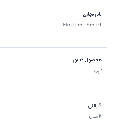
نام تجاری
FlexTemp Smart
محصول کشور
ژاپن
گارانتی
4 سال