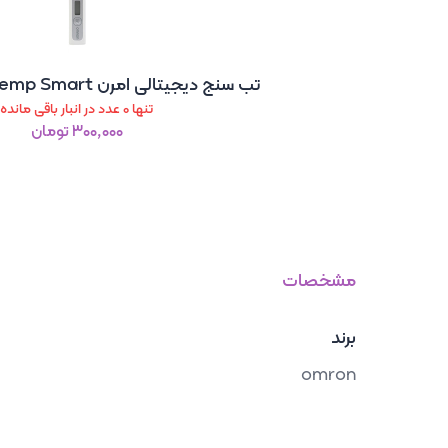
تب سنج دیجیتالی امرن Omron FlexTemp Smart
تنها 0 عدد در انبار باقی مانده
۳۰۰٬۰۰۰ تومان
مشخصات
برند
omron