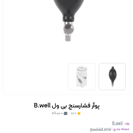
پوآر فشارسنج بی ول B.well
0
0 دیدگاه
(0)
برند:
B.well
دسته بندی:
لوازم فشارسنج