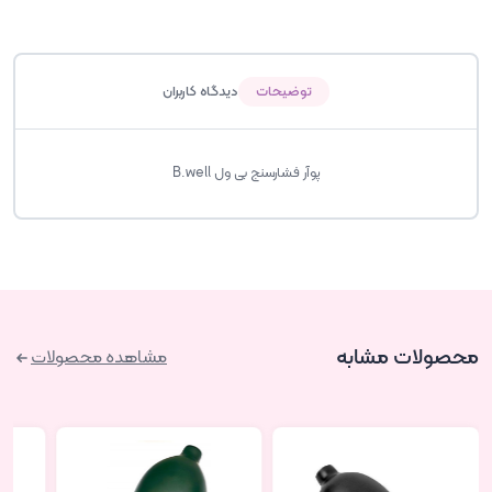
توضیحات
دیدگاه کاربران
پوآر فشارسنج بی ول B.well
محصولات مشابه
مشاهده محصولات