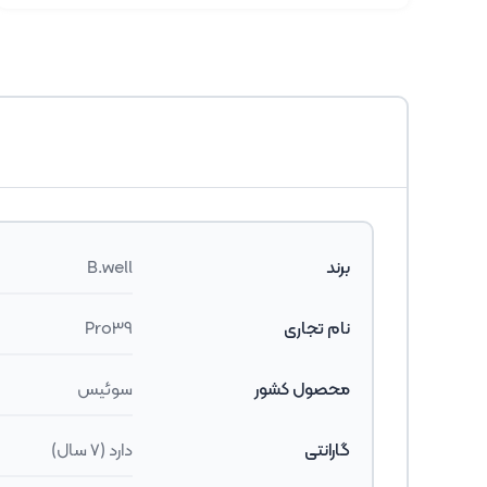
برند
B.well
نام تجاری
Pro39
محصول کشور
سوئیس
گارانتی
دارد (7 سال)