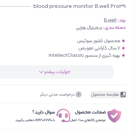
blood pressure monitor B.well Pro39
برند:
B.well
دسته بندی:
دیجیتال مچی
محصول کشور سوئیس
7 سال گارانتی تعویض
بهره گیری از سنسور IntellectClassic
جزئیات بیشتر
مقایسه محصول
درخواست مدلی دیگر
ضمانت محصول
سوال دارید؟
عرضه‌ی کالاهای ۱۰۰٪ اصل
با ۰۹۱۴۲۰۶۷۷۷۰ تماس بگیرید