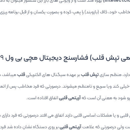
بهره مند است و از ویژگی های بارز این سنسور میتوان به دقت 
طب خود، کاف (بازوبند) را پمپ کرده و بصورت یکسان و از قبل برنامه ری
می تپش قلب) فشارسنج دیجیتال مچی بی ول
39
 دارد، منظم سازی
تپش قلب
بر عهده سیگنال های الکتریکی
قلب
میباشد، د
یلی کند ویا سریع و نامنظم میشوند. درصورتی که فرد مخاطب پس از اتم
رو شود به معنی آن است که
آریتمی قلبی
اتفاق افتاده است.
 قلبی و یا مشکلات اساسی قلبی دارند اتفاق می افتد درصورتی که فرد دارای 
ست ولی درصورتی که علامت
آریتمی قلبی