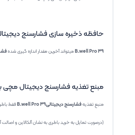
حافظه ذخیره سازی فشارسنج دیجیتا
B.well Pro 39
میتواند آخرین مقدار اندازه گیری شده
فشا
مبنع تغذیه فشارسنج دیجیتال مچی ب
منبع تغذیه
فشارسنج دیجیتالیB.well Pro 39
فقط باطری است. برای استفاد
(درصورت تمایل به خرید باطری به نشان آلکالاین و اصالت آ