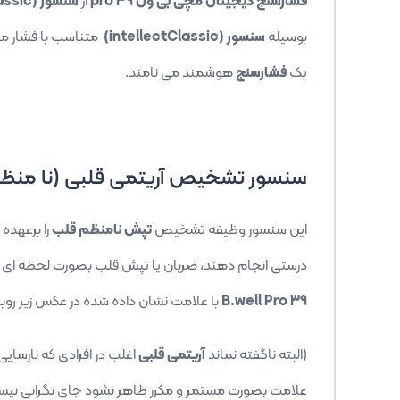
فشارسنج دیجیتال مچی بی ول pro 39
از
سنسور (intellectClassic)
بوسیله
سنسور (intellectClassic)
متناسب با فشار مخا
یک
فشارسنج
هوشمند می نامند.
سنسور تشخیص آریتمی قلبی (نا منظ
این سنسور وظیفه تشخیص
تپش نامنظم قلب
را برعهده
درستی انجام دهند، ضربان یا تپش قلب بصورت لحظه ای خ
B.well Pro 39
با علامت نشان داده شده در عکس زیر روب
(البته ناگفته نماند
آریتمی قلبی
اغلب در افرادی که نارسایی
علامت بصورت مستمر و مکرر ظاهر نشود جای نگرانی نی