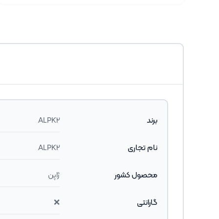
برند
ALPK2
نام تجاری
ALPK2
محصول کشور
ژاپن
گارانتی
❌