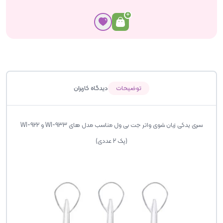
توضیحات
دیدگاه کاربران
سری یدکی زبان شوی واتر جت بی ول مناسب مدل های WI-933 و WI-922
(پک 2 عددی)