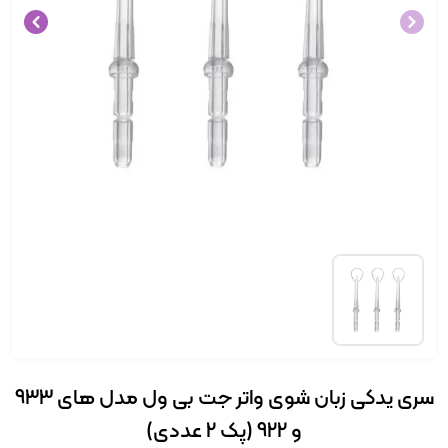
سری یدکی زبان شوی واتر جت بی ول مدل های 933
و 922 (پک 2 عددی)