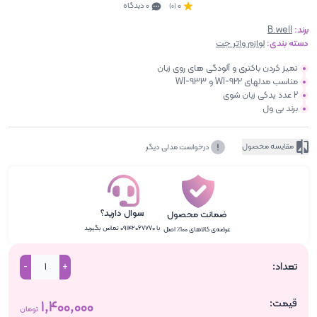
0
0 دیدگاه
(0)
برند:
B.well
دسته بندی:
لوازم واتر جت
تمیز کردن باکتری و آلودگی های روی زبان
مناسب مدلهای WI-922 و WI-933
2 عدد یدکی زبان شوی
برند بی ول
مقایسه محصول
درخواست مدلی دیگر
سوال دارید؟
ضمانت محصول
با ۰۹۱۴۲۰۶۷۷۷۰ تماس بگیرید
عرضه‌ی کالاهای ۱۰۰٪ اصل
تعداد:
-
+
قیمت:
۱٬۴۰۰٬۰۰۰
تومان