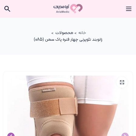
خانه
محصولات
زانوبند نئوپرنی چهار فنره پاک سمن (085)