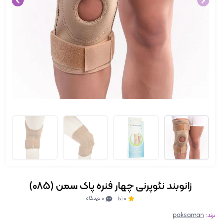
زانوبند نئوپرنی چهار فنره پاک سمن (085)
0
0 دیدگاه
(0)
برند:
paksaman