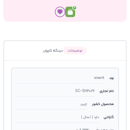
توضیحات
دیدگاه کاربران
برند
vivent
نام تجاری
SC-SH4076
محصول کشور
چین
گارانتی
دارد ( 1 سال )