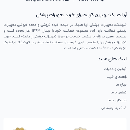
نمایش بزرگ و اعداد خوانا باشد، استفاده از آن راحت تر خواهد بود
.
علاوه بر قیمت خود
دستگاه، هزینه های مربوط به نوارهای تست و لانستها را نیز در نظر بگیرید. برخی از
آریا مدیک؛ بهترین گزینه برای خرید تجهیزات پزشکی
دستگاهها هزینه های نگهداری کمتری دارند.
فروشگاه تجهیزات پزشکی اریا مدیک در حیطه خرده فروشی و عمده فروشی تجهیزات
پزشکی فعالیت دارد. این مجموعه فعالیت خود را درسال ۱۳۹۳ آغاز نموده است و
همیشه سعی در ارائه با کیفیت خدمات در حوزه تجهیزات پزشکی را داشته است. خرید
برندهای معتبر دستگاه تست قند خون:
تجهیزات پزشکی را با مناسب ترین قیمت و ضمانت نامه معتبر در فروشگاه اریامدیک
دستگاه قند خون کرسنس:
تجربه کنید، هدف ما حفظ سلامتی شماست.
این برند از جمله محبوب ترین و پرطرفدار ترین برندها در زمینه دستگاه های
تست قند
لینک های مفید
خون
است که به دقت و کیفیت بالای خود مشهور است.
قوانین و مقررات
راهنمای خرید
درباره ما
تماس با ما
همکاری با ما
کمک به نیازمندان