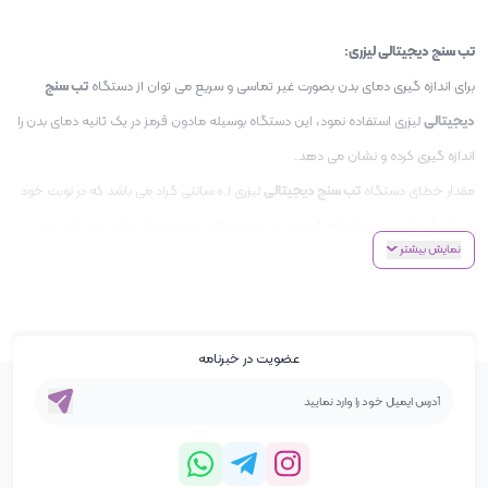
تب سنج دیجیتالی لیزری:
برای اندازه گیری دمای بدن بصورت غیر تماسی و سریع می توان از دستگاه
تب سنج
دیجیتالی
لیزری استفاده نمود، این دستگاه بوسیله مادون قرمز در یک ثانیه دمای بدن را
اندازه گیری کرده و نشان می دهد.
مقدار خطای دستگاه
تب سنج دیجیتالی
لیزری ۰.۱ سانتی گراد می باشد که در نوبت خود
بسیار دقیق است. برای اندازه گیری و رسیدن به دقیق ترین مقدار دمای بدن، باید یک
نمایش بیشتر
سری نکات همچون فاصله صحیح، محل دقیق اندازه گیری و حالت دست را رعایت
کنیم.
دستگاه
تب سنج دیجیتالی
لیزری در دو نوع
تب سنج دیجیتالی پیشانی
و
تب سنج
عضویت در خبرنامه
دیجیتالی داخل گوش
می باشد و یک نوع دیگر از
تب سنج
ها نیز وجود دارند که دو کاره
اند و بصورت گوش و هم پیشانی قابل استفاده هستند.
تب سنج دیجیتالی
لیزری بعلت وجود سنسور مادون قرمز قادر به اندازه گیری دمای
محیط، اشیا‌ء و مایعات می باشد. در
تب سنج دیجیتالی
‌دو حالت بدن و محیط وجود