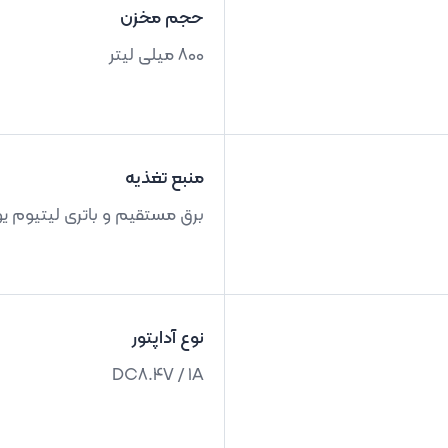
حجم مخزن
800 میلی لیتر
منبع تغذیه
برق مستقیم و باتری لیتیوم ی
نوع آداپتور
DC8.4V / 1A