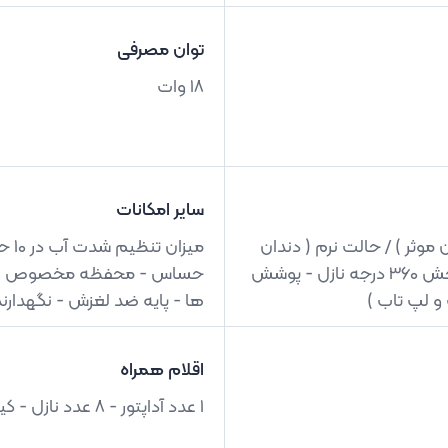
توان مصرفی
18 وات
سایر امکانات
دن موثر ) / حالت نرم ( دندان
میز
های حساس ) / حالت پالس (ماساژ ) ) - قابلیت چرخش 360 درجه نازل - پوشش
 و لپ تاب )
ها - پایه ضد لغزش - نگهدا
اقلام همراه
1 عدد آداپتور - 8 عدد نازل - کیف نگهدارنده - دفترچه راهنما