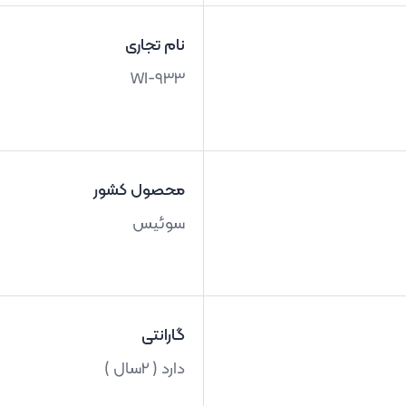
نام تجاری
WI-933
محصول کشور
سوئیس
گارانتی
دارد ( 2سال )