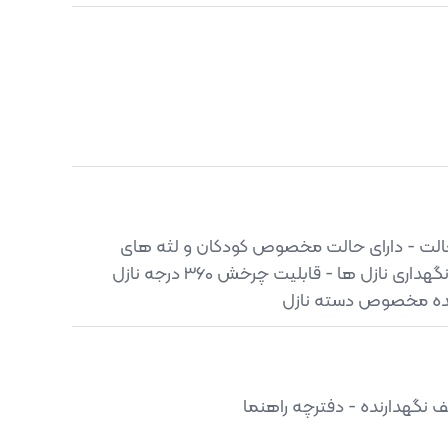
ان تنظیم شدت آب در 10 حالت - دارای حالت مخصوص کودکان و لثه های
حساس - محفظه مخصوص نگهداری نازل ها - قابلیت چرخش 360 درجه نازل
رنده مخصوص دسته نازل