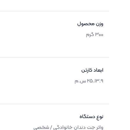
وزن محصول
300 گرم
ابعاد کارتن
25.13.9 س.م
نوع دستگاه
واتر جت دندان خانوادگی / شخصی