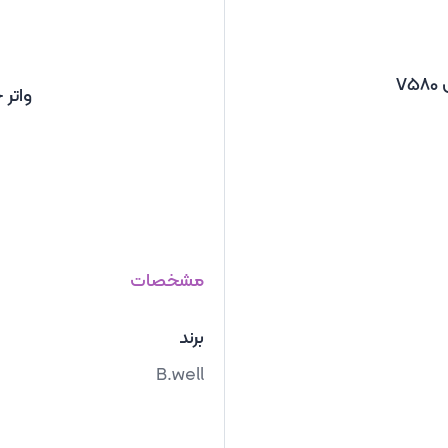
V
واتر ج
مشخصات
برند
B.well