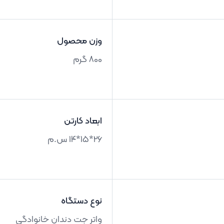
وزن محصول
800 گرم
ابعاد کارتن
26*15*14 س.م
نوع دستگاه
واتر جت دندان خانوادگی