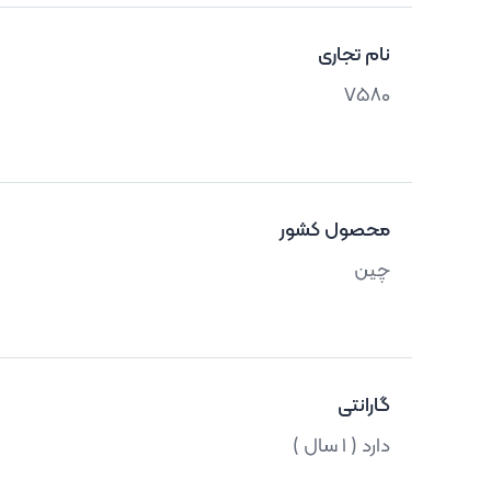
نام تجاری
V580
محصول کشور
چین
گارانتی
دارد ( 1 سال )