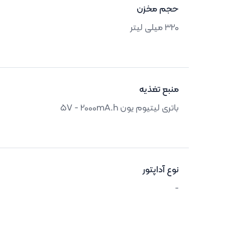
حجم مخزن
320 میلی لیتر
منبع تغذیه
باتری لیتیوم یون 5V - 2000mA.h
نوع آداپتور
-