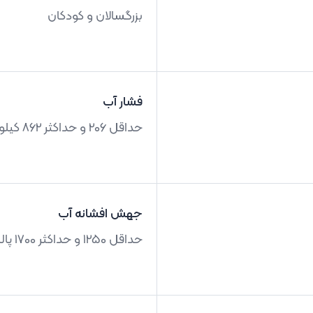
بزرگسالان و کودکان
فشار آب
حداقل 206 و حداکثر 862 کیلوپاسکال
جهش افشانه آب
حداقل 1250 و حداکثر 1700 پالس در دقیقه