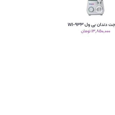
ت دندان بی ول WI-933
۱۳٬۸۵۰٬۰۰۰ تومان