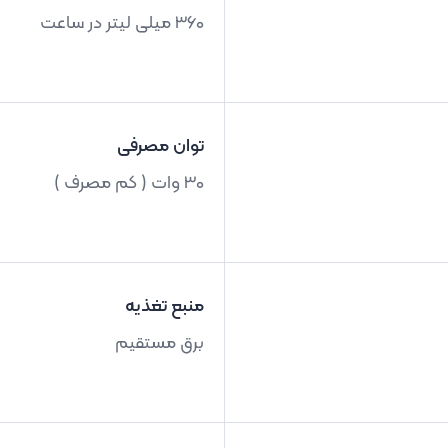
360 میلی لیتر در ساعت
توان مصرفی
30 وات ( کم مصرف )
منبع تغذیه
برق مستقیم