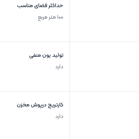
حداکثر فضای مناسب
100 متر مربع
تولید یون منفی
دارد
کارتریج درپوش مخزن
دارد