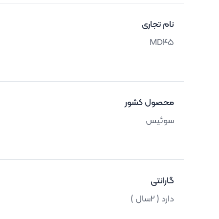
نام تجاری
MD45
محصول کشور
سوئیس
گارانتی
دارد ( 2سال )