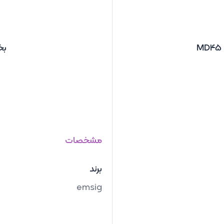
بخو
مشخصات
برند
emsig