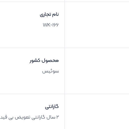
نام تجاری
WK-166
محصول کشور
سوئیس
گارانتی
2 سال گارانتی تعویض بی قید و شرط