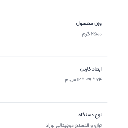
وزن محصول
2500 گرم
ابعاد کارتن
64 * 39 * 12 س.م
نوع دستگاه
ترازو و قدسنج دیجیتالی نوزاد