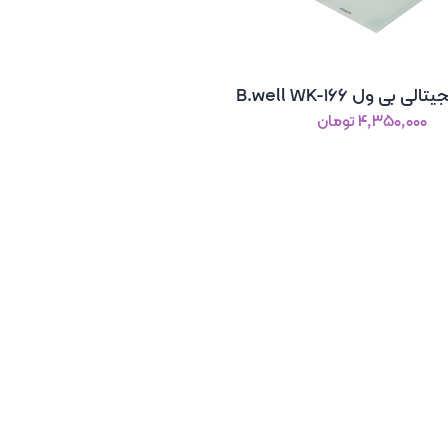
ی بی ول B.well WK-166
۴٬۳۵۰٬۰۰۰ تومان