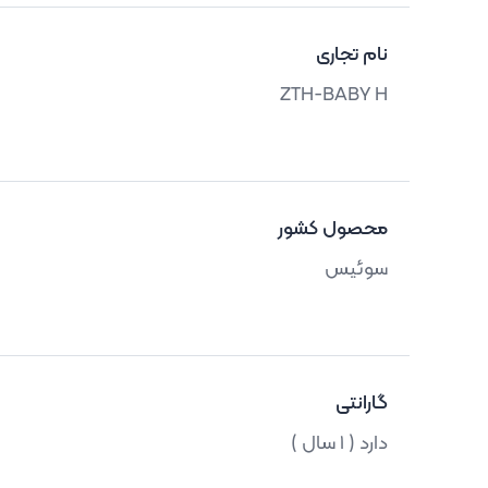
نام تجاری
ZTH-BABY H
محصول کشور
سوئیس
گارانتی
دارد ( 1 سال )