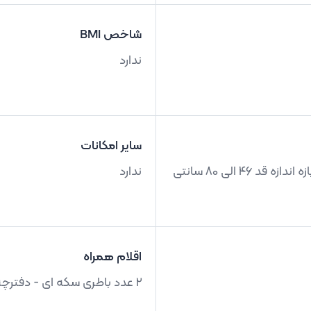
شاخص BMI
ندارد
سایر امکانات
دارای قدسنج دیجیتالی و دقیق با دقت 1 میلی متر - بازه اندازه قد 46 الی 80 سانتی
ندارد
اقلام همراه
2 عدد باطری سکه ای - دفترچه راهنما