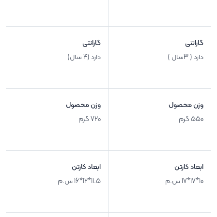
گارانتی
گارانتی
دارد ( 3سال )
دارد (4 سال)
وزن محصول
وزن محصول
550 گرم
720 گرم
ابعاد کارتن
ابعاد کارتن
10*17*17 س.م
11.5*12*16 س.م