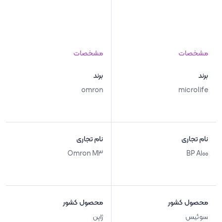
مشخصات
مشخصات
برند
برند
omron
microlife
نام تجاری
نام تجاری
Omron M3
BP A100
محصول کشور
محصول کشور
سوئیس
ژاپن