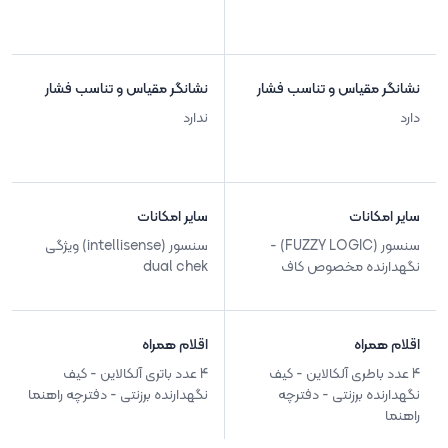
نشانگر مقیاس و تناسب فشار
نشانگر مقیاس و تناسب فشار
دارد
ندارد
سایر امکانات
سایر امکانات
سنسور (FUZZY LOGIC) -
سنسور (intellisense) ویژگی
نگهدارنده مخصوص کاف
dual chek
اقلام همراه
اقلام همراه
4 عدد باطری آلکالاین - کیف
4 عدد باتری آلکالاین - کیف
نگهدارنده برزنتی - دفترچه
نگهدارنده برزنتی - دفترچه راهنما
راهنما