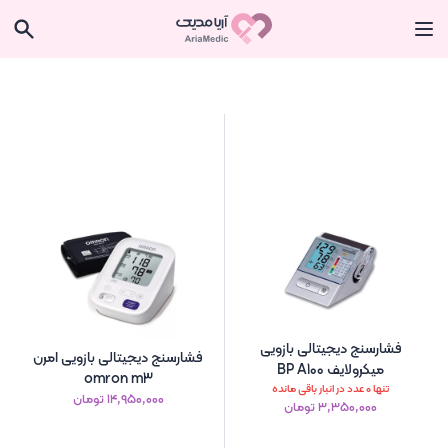
فشارسنج دیجیتالی بازویی
فشارسنج دیجیتالی بازویی امرن
میکرولایف BP A100
omron m3
تنها 0 عدد در انبار باقی مانده
۱۴٬۹۵۰٬۰۰۰ تومان
۳٬۳۵۰٬۰۰۰ تومان