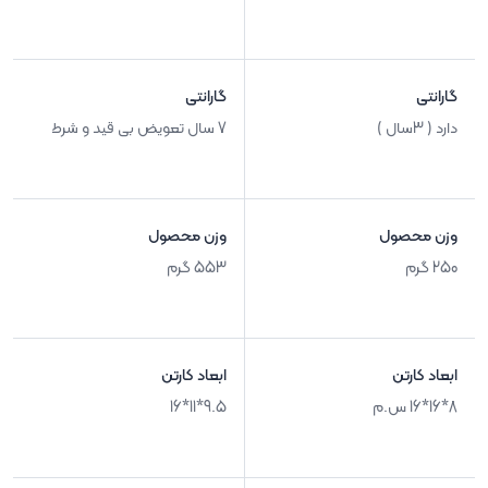
گارانتی
گارانتی
دارد ( 3سال )
7 سال تعویض بی قید و شرط
وزن محصول
وزن محصول
250 گرم
553 گرم
ابعاد کارتن
ابعاد کارتن
8*16*16 س.م
9.5*11*16