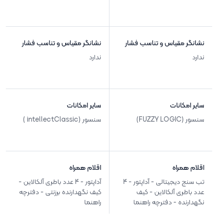
نشانگر مقیاس و تناسب فشار
نشانگر مقیاس و تناسب فشار
ندارد
ندارد
سایر امکانات
سایر امکانات
سنسور (FUZZY LOGIC)
سنسور (intellectClassic )
اقلام همراه
اقلام همراه
تب سنج دیجیتالی - آداپتور - 4
آداپتور - 4 عدد باطری آلکالاین -
عدد باطری آلکالاین - کیف
کیف نگهدارنده برزنتی - دفترچه
نگهدارنده - دفترچه راهنما
راهنما