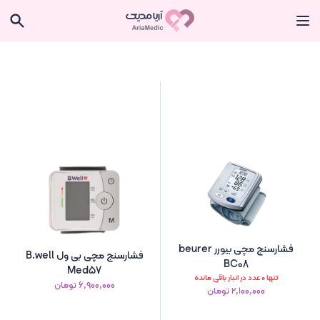
فشارسنج مچی بیورر beurer
فشارسنج مچی بی ول B.well
BC08
Med57
تنها 0 عدد در انبار باقی مانده
۶٬۹۰۰٬۰۰۰ تومان
۲٬۱۰۰٬۰۰۰ تومان