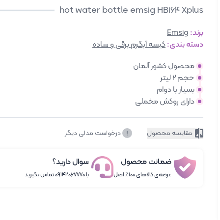
hot water bottle emsig HB164 Xplus
برند:
Emsig
دسته بندی:
کیسه آبگرم برقی و ساده
محصول کشور آلمان
حجم 2 لیتر
بسیار با دوام
دارای روکش مخملی
مقایسه محصول
درخواست مدلی دیگر
ضمانت محصول
سوال دارید؟
عرضه‌ی کالاهای ۱۰۰٪ اصل
با ۰۹۱۴۲۰۶۷۷۷۰ تماس بگیرید